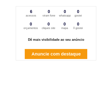
6
0
0
0
acessos
viram fone
whatsapp
gostei
0
0
0
0
orçamentos
cliques site
mapa
ñ gostei
Dê mais visibilidade ao seu anúncio
Anuncie com destaque