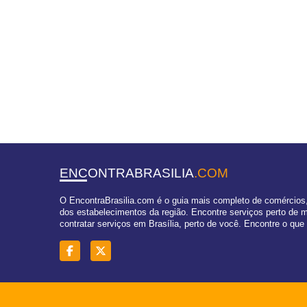
ENCONTRABRASILIA
.COM
O EncontraBrasilia.com é o guia mais completo de comércios, 
dos estabelecimentos da região. Encontre serviços perto de
contratar serviços em Brasília, perto de você. Encontre o que