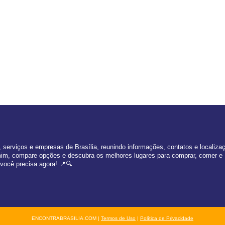
serviços e empresas de Brasília, reunindo informações, contatos e localiza
 mim, compare opções e descubra os melhores lugares para comprar, comer e
 você precisa agora! 📍🔍
ENCONTRABRASILIA.COM |
Termos de Uso
|
Política de Privacidade