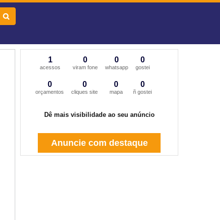
1
0
0
0
acessos
viram fone
whatsapp
gostei
0
0
0
0
orçamentos
cliques site
mapa
ñ gostei
Dê mais visibilidade ao seu anúncio
Anuncie com destaque