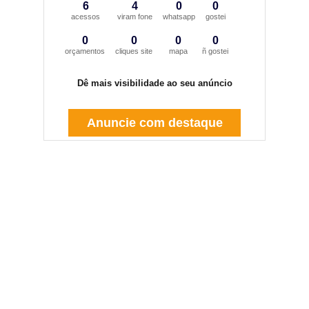
6
4
0
0
acessos
viram fone
whatsapp
gostei
0
0
0
0
orçamentos
cliques site
mapa
ñ gostei
Dê mais visibilidade ao seu anúncio
Anuncie com destaque