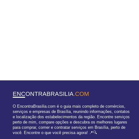
ENCONTRABRASILIA
.COM
O EncontraBrasilia.com é o guia mais completo de comércios,
serviços e empresas de Brasília, reunindo informações, contatos
e localização dos estabelecimentos da região. Encontre serviços
perto de mim, compare opções e descubra os melhores lugares
para comprar, comer e contratar serviços em Brasília, perto de
você. Encontre o que você precisa agora! 📍🔍