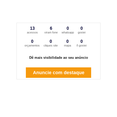
13
6
0
0
acessos
viram fone
whatsapp
gostei
0
0
0
0
orçamentos
cliques site
mapa
ñ gostei
Dê mais visibilidade ao seu anúncio
Anuncie com destaque